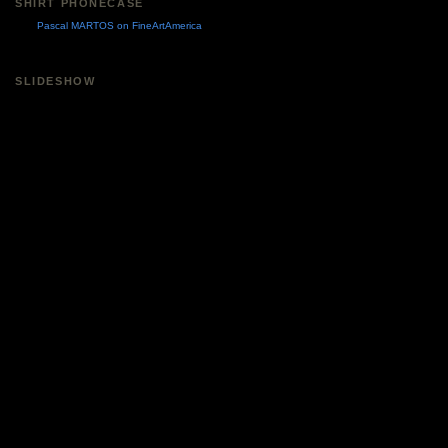
SHIRT PHONECASE
Pascal MARTOS on FineArtAmerica
SLIDESHOW