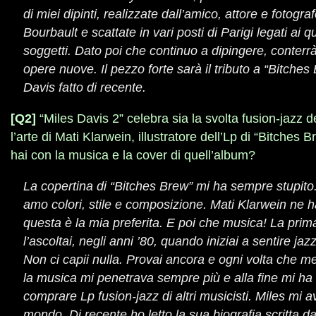
di miei dipinti, realizzate dall’amico, attore e fotog
Bourbault e scattate in vari posti di Parigi legati ai q
soggetti. Dato poi che continuo a dipingere, conter
opere nuove. Il pezzo forte sarà il tributo a “Bitches
Davis fatto di recente.
[Q2]
“Miles Davis 2” celebra sia la svolta fusion-jazz d
l’arte di Mati Klarwein, illustratore dell’Lp di “Bitches
hai con la musica e la cover di quell’album?
La copertina di “Bitches Brew” mi ha sempre stupito.
amo colori, stile e composizione. Mati Klarwein ne h
questa è la mia preferita. E poi che musica! La prim
l’ascoltai, negli anni ’80, quando iniziai a sentire jaz
Non ci capii nulla. Provai ancora e ogni volta che m
la musica mi penetrava sempre più e alla fine mi ha c
comprare Lp fusion-jazz di altri musicisti. Miles mi 
mondo. Di recente ho letto la sua biografia scritta 