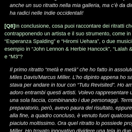
anche un suo ritratto nella mia galleria, ma c’è da d
ha radici nelle Indie occidentali!
[Q8]
In conclusione, cosa puoi raccontare dei ritratti ch
contrapponendo un artista e il suo strumento, come in
“Esperanza Spalding” e “Hiromi Uehara”, o due musicist
esempio in “John Lennon & Herbie Hancock”, “Lalah
e “M3”?
Il primo ritratto “metà e metà” che ho fatto in assolu
Miles Davis/Marcus Miller. L’ho dipinto appena ho s
stava per andare in tour con “Tutu Revisited”. Ho a
adoro entrambi questi artisti. Volevo rappresentare 
una sola faccia, combinando i due personaggi. Termi
preparatorio, però, avevo paura del risultato, eppure
alla fine, a quadro concluso, è venuto fuori qualcosa
piaciuto moltissimo. Ora quel ritratto lo possiede pr
Miller. Ho trovato innovativo dividere una tela in du