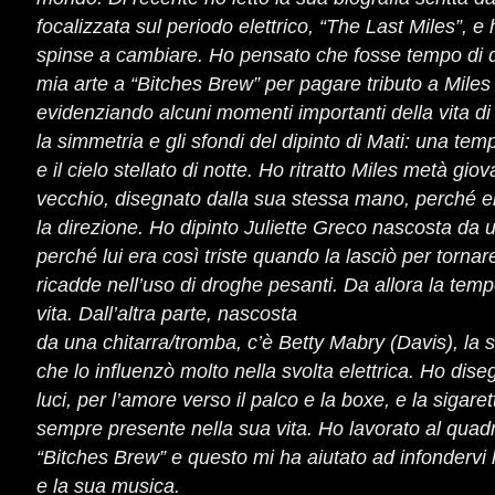
focalizzata sul periodo elettrico, “The Last Miles”, e
spinse a cambiare. Ho pensato che fosse tempo di da
mia arte a “Bitches Brew” per pagare tributo a Miles
evidenziando alcuni momenti importanti della vita di
la simmetria e gli sfondi del dipinto di Mati: una te
e il cielo stellato di notte. Ho ritratto Miles metà gi
vecchio, disegnato dalla sua stessa mano, perché er
la direzione. Ho dipinto Juliette Greco nascosta da
perché lui era così triste quando la lasciò per torna
ricadde nell’uso di droghe pesanti. Da allora la tem
vita. Dall’altra parte, nascosta
da una chitarra/tromba, c’è Betty Mabry (Davis), la
che lo influenzò molto nella svolta elettrica. Ho dis
luci, per l’amore verso il palco e la boxe, e la sigare
sempre presente nella sua vita. Ho lavorato al quad
“Bitches Brew” e questo mi ha aiutato ad infondervi 
e la sua musica.