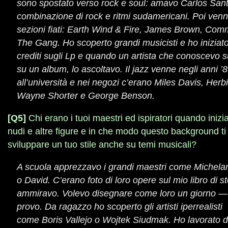
sono spostato verso rock e soul: amavo Carlos Sant
combinazione di rock e ritmi sudamericani. Poi venne
sezioni fiati: Earth Wind & Fire, James Brown, Co
The Gang. Ho scoperto grandi musicisti e ho iniziato
crediti sugli Lp e quando un artista che conoscevo 
su un album, lo ascoltavo. Il jazz venne negli anni ’
all’università e nei negozi c’erano Miles Davis, Her
Wayne Shorter e George Benson.
[Q5]
Chi erano i tuoi maestri ed ispiratori quando iniziast
nudi e altre figure e in che modo questo background ti
sviluppare un tuo stile anche su temi musicali?
A scuola apprezzavo i grandi maestri come Michela
o David. C’erano foto di loro opere sul mio libro di st
ammiravo. Volevo disegnare come loro un giorno — 
provo. Da ragazzo ho scoperto gli artisti iperrealisti
come Boris Vallejo o Wojtek Siudmak. Ho lavorato d