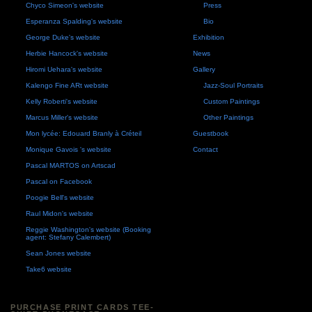
Chyco Simeon's website
Press
Esperanza Spalding's website
Bio
George Duke's website
Exhibition
Herbie Hancock's website
News
Hiromi Uehara's website
Gallery
Kalengo Fine ARt website
Jazz-Soul Portraits
Kelly Roberti's website
Custom Paintings
Marcus Miller's website
Other Paintings
Mon lycée: Edouard Branly à Créteil
Guestbook
Monique Gavois 's website
Contact
Pascal MARTOS on Artscad
Pascal on Facebook
Poogie Bell's website
Raul Midon's website
Reggie Washington's website (Booking
agent: Stefany Calembert)
Sean Jones website
Take6 website
PURCHASE PRINT CARDS TEE-