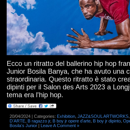
Ecco un ritratto del ballerino hip hop fr
Junior Bosila Banya, che ha avuto una c
straordinaria. Questo ritratto è stato cre
dipinti per il Salon des Arts 2023 a Longj
tema era l'hip hop.
20/04/2024 | Categories:
Exhibition
,
JAZZ&SOUL ARTWORKS
D'ARTE
,
B ragazzo jr
,
B boy jr opere d'arte
,
B boy jr dipinto
,
Ope
Bosila's Junior
|
Leave A Comment »