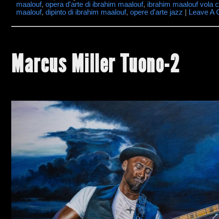
maalouf
,
opera d'arte di ibrahim maalouf
,
ibrahim maalouf vola 
maalouf
,
dipinto di ibrahim maalouf
,
opere d'arte jazz
|
Leave A
Marcus Miller Tuono-2