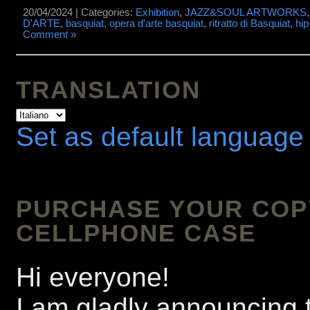
20/04/2024 | Categories:
Exhibition
,
JAZZ&SOUL ARTWORKS
D'ARTE
,
basquiat
,
opera d'arte basquiat
,
ritratto di Basquiat
,
hip
Comment »
TRANSLATION
Set as default language
PURCHASE YOUR COPY 
CELLPHONE CASE
Hi everyone!
I am gladly announcing t