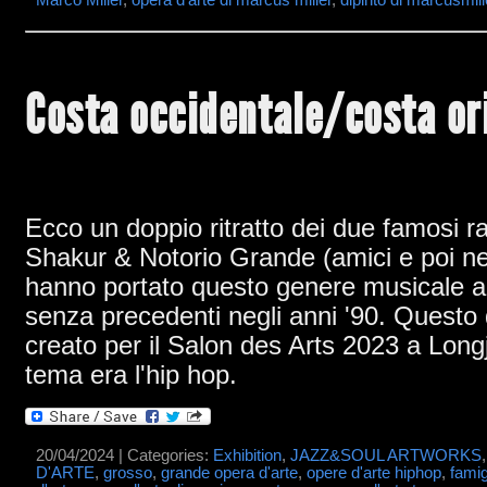
Marco Miller
,
opera d'arte di marcus miller
,
dipinto di marcusmill
Costa occidentale/costa or
Ecco un doppio ritratto dei due famosi 
Shakur & Notorio Grande (amici e poi ne
hanno portato questo genere musicale ad
senza precedenti negli anni '90. Questo 
creato per il Salon des Arts 2023 a Long
tema era l'hip hop.
20/04/2024 | Categories:
Exhibition
,
JAZZ&SOUL ARTWORKS
D'ARTE
,
grosso
,
grande opera d'arte
,
opere d'arte hiphop
,
fami