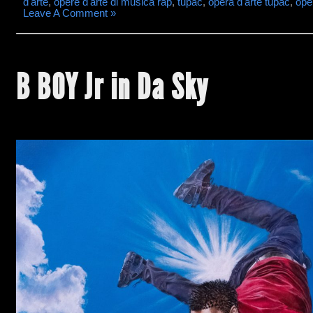
d'arte
,
opere d'arte di musica rap
,
tupac
,
opera d'arte tupac
,
ope
Leave A Comment »
B BOY Jr in Da Sky