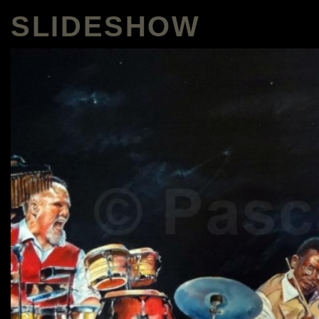
SLIDESHOW
CONTENTS
Home
Pascal Martos
Press
Bio
Expositions
Actualité
Galeries
Jazz-Soul Portraits
Peintures sur commande