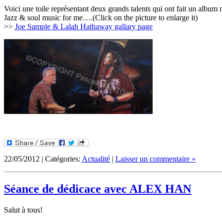
Voici une toile représentant deux grands talents qui ont fait un alb
Jazz & soul music for me….(Click on the picture to enlarge it)
>>
Joe Sample & Lalah Hathaway gallary page
22/05/2012 | Catégories:
Actualité
|
Laisser un commentaire »
Séance de dédicace avec ALEX HAN
Salut à tous!