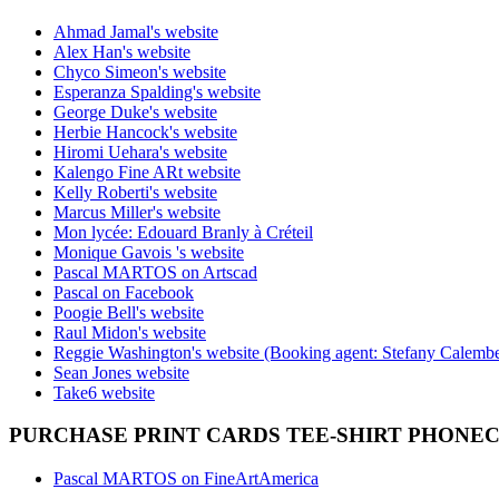
Ahmad Jamal's website
Alex Han's website
Chyco Simeon's website
Esperanza Spalding's website
George Duke's website
Herbie Hancock's website
Hiromi Uehara's website
Kalengo Fine ARt website
Kelly Roberti's website
Marcus Miller's website
Mon lycée: Edouard Branly à Créteil
Monique Gavois 's website
Pascal MARTOS on Artscad
Pascal on Facebook
Poogie Bell's website
Raul Midon's website
Reggie Washington's website (Booking agent: Stefany Calembe
Sean Jones website
Take6 website
PURCHASE PRINT CARDS TEE-SHIRT PHONE
Pascal MARTOS on FineArtAmerica