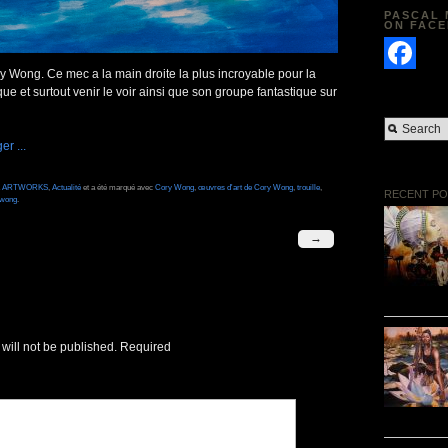
PASCAL 
ON FAC
ory Wong. Ce mec a la main droite la plus incroyable pour la
Facebook
ue et surtout venir le voir ainsi que son groupe fantastique sur
L ARTWORKS
,
Actualité
et a été marqué avec
Cory Wong
,
œuvres d'art de Cory Wong
,
trouille
,
RECENT PO
 wong
.
→
will not be published.
Required