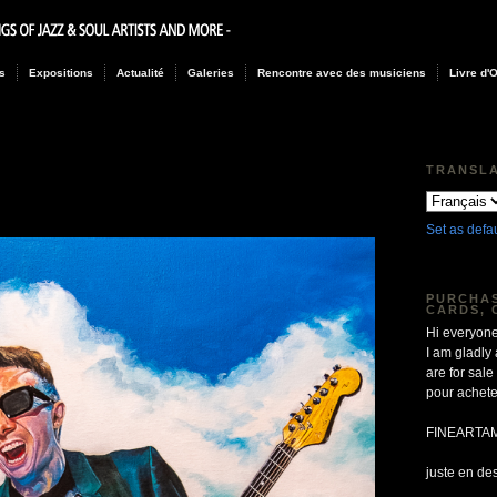
s
Expositions
Actualité
Galeries
Rencontre avec des musiciens
Livre d'
TRANSL
Set as defa
PURCHAS
CARDS, 
Hi everyone
I am gladly
are for sa
pour achete
FINEARTA
juste en de