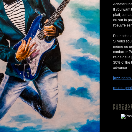
Acheter une
If you want 
plaît, cont
ou sur la p
l'oeuvre ser
Pour achete
Si vous so
même ou quel
contacter P
l'aide de la
30% of the t
advance.
jazz prints
music print
PURCHAS
PHONEC