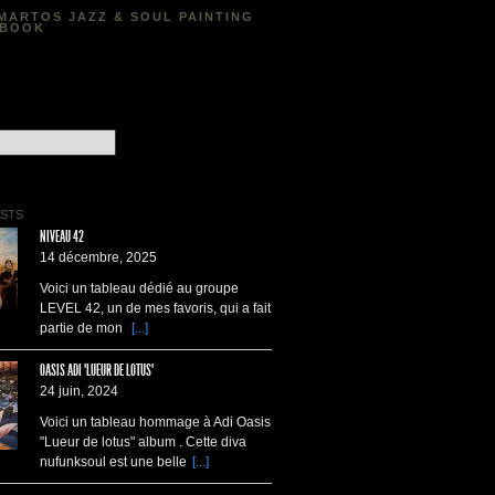
MARTOS JAZZ & SOUL PAINTING
EBOOK
STS
NIVEAU 42
14 décembre, 2025
Voici un tableau dédié au groupe
LEVEL 42, un de mes favoris, qui a fait
partie de mon
[...]
OASIS ADI "LUEUR DE LOTUS"
24 juin, 2024
Voici un tableau hommage à Adi Oasis
"Lueur de lotus" album . Cette diva
nufunksoul est une belle
[...]