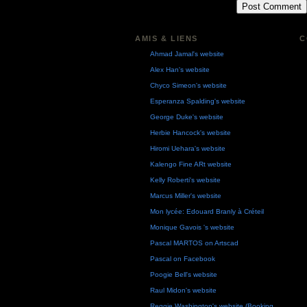
AMIS & LIENS
C
Ahmad Jamal's website
Alex Han's website
Chyco Simeon's website
Esperanza Spalding's website
George Duke's website
Herbie Hancock's website
Hiromi Uehara's website
Kalengo Fine ARt website
Kelly Roberti's website
Marcus Miller's website
Mon lycée: Edouard Branly à Créteil
Monique Gavois 's website
Pascal MARTOS on Artscad
Pascal on Facebook
Poogie Bell's website
Raul Midon's website
Reggie Washington's website (Booking