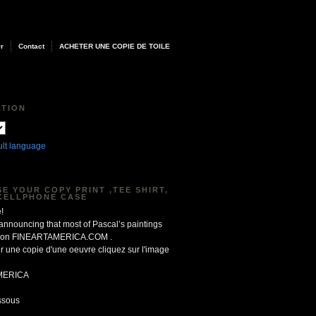
Or
Contact
ACHETER UNE COPIE DE TOILE
ATION
ult language
E YOUR COPY PRINT ,TEE SHIRT,
CELLPHONE CASE
!
 announcing that most of Pascal’s paintings
le on FINEARTAMERICA.COM .
r une copie d'une oeuvre cliquez sur l'image
MERICA
ssous