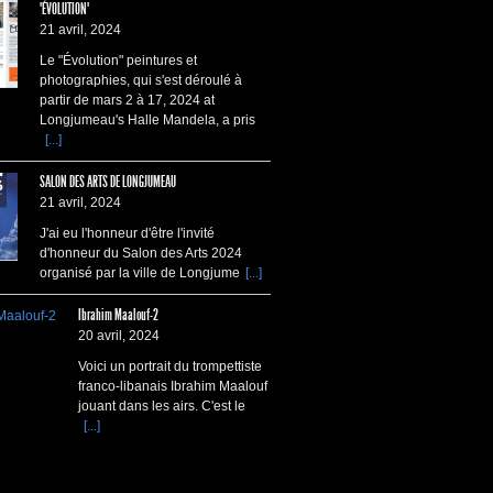
"ÉVOLUTION"
21 avril, 2024
Le "Évolution" peintures et
photographies, qui s'est déroulé à
partir de mars 2 à 17, 2024 at
Longjumeau's Halle Mandela, a pris
[...]
SALON DES ARTS DE LONGJUMEAU
21 avril, 2024
J'ai eu l'honneur d'être l'invité
d'honneur du Salon des Arts 2024
organisé par la ville de Longjume
[...]
Ibrahim Maalouf-2
20 avril, 2024
Voici un portrait du trompettiste
franco-libanais Ibrahim Maalouf
jouant dans les airs. C'est le
[...]