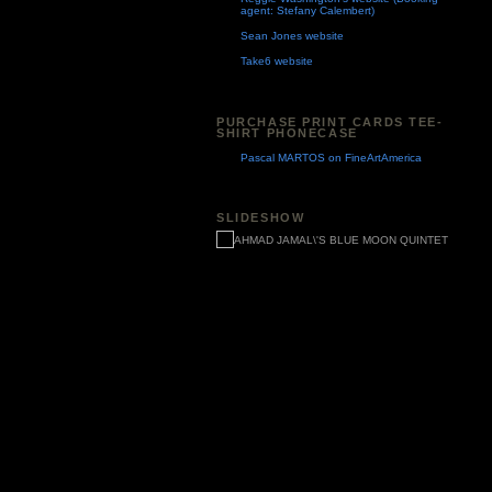
agent: Stefany Calembert)
Sean Jones website
Take6 website
PURCHASE PRINT CARDS TEE-
SHIRT PHONECASE
Pascal MARTOS on FineArtAmerica
SLIDESHOW