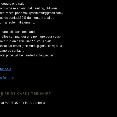
 oeuvre originale :
to purchase an original painting, S'il vous
acter Pascal par email (psclmrts0@gmail.com)
age de contact.30% du montant total de
ont à régler initialement..
r une toile sur commande :
uhaitez commander une peinture pour vous-
qu'un en particulier, S'il vous plaît,
ascal par email (psclmrts0@gmail.com) ou à
 page de contact .
otal price will be needed to be paid in
 for sale
s for sale
E PRINT CARDS TEE-SHIRT
ASE