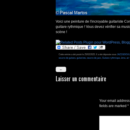
Voici une peinture de l'incroyable guitariste C
guitare rythmique ! Vous devez vérifier sa musiq
scène !
Cette entrée a été posté le 25/02/2025. Il a été déposée sous
JAZZ&SOU
œuvre de guitare
,
guitariste
,
oeuvre de jazz
,
Guitare rythmique
,
âme
,
air
←
Laisser un commentaire
Your email address 
fields are marked
*