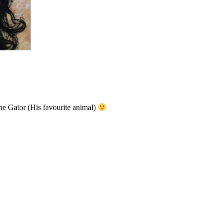
the Gator
(
His favourite animal
)