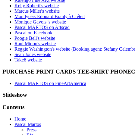
Kalengo Fine ARt website
Kelly Roberti's website
Marcus Miller's website
Mon lycée: Edouard Branly à Créteil
Monique Gavois 's website
Pascal MARTOS on Artscad
Pascal on Facebook
Poogie Bell's website
Raul Midon's website
Reggie Washington's website (Booking agent: Stefany Calembe
Sean Jones website
Take6 website
PURCHASE PRINT CARDS TEE-SHIRT PHONE
Pascal MARTOS on FineArtAmerica
Slideshow
Contents
Home
Pascal Martos
Press