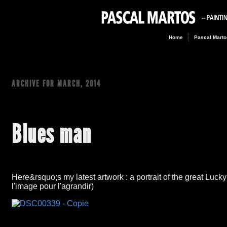
Home
Pascal Marto
ARCHIVE FOR
MARCH, 2014
Blues man
Here&rsquo;s my latest artwork : a portrait of the great Luck
l'image pour l'agrandir)