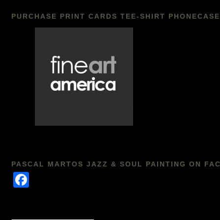
PURCHASE PRINT CARDS TEE-SHIRT PHONECASE
PASCAL MARTOS JAZZ & SOUL PAINTING ON FA
Facebook