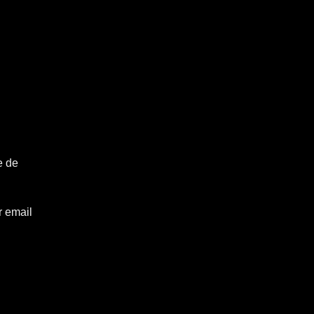
e de
r email