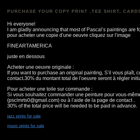
PURCHASE YOUR COPY PRINT ,TEE SHIRT, CARD
Hi everyone!
I am gladly announcing that most of Pascal’s paintings a
pour acheter une copie d'une oeuvre cliquez sur l'image
FINEARTAMERICA
juste en dessous
Acheter une oeuvre originale :
If you want to purchase an original painting, S'il vous plaî
contact.30% du montant total de l'oeuvre seront à régler initi
Pour acheter une toile sur commande :
Si vous souhaitez commander une peinture pour vous-même ou 
(psclmrts0@gmail.com) ou à l'aide de la page de contact .
30% of the total price will be needed to be paid in advance.
jazz prints for sale
music prints for sale