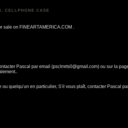
S, CELLPHONE CASE
re for sale on FINEARTAMERICA.COM .
t, contacter Pascal par email (psclmrts0@gmail.com) ou sur la pag
alement..
quelqu'un en particulier, S'il vous plaît, contacter Pascal pa