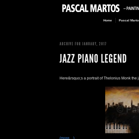
Home
Pascal Marto
ARCHIVE FOR
JANUARY, 2017
JAZZ PIANO LEGEND
Here&rsquo;s a portrait of Thelonius Monk the j
(more…)