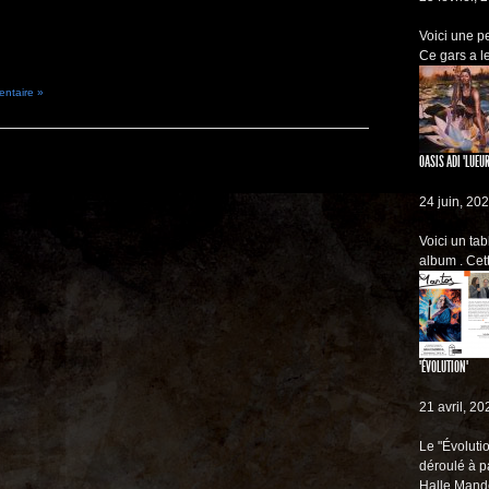
Voici une p
Ce gars a le
entaire »
OASIS ADI "LUEUR
24 juin, 20
Voici un ta
album . Cet
"ÉVOLUTION"
21 avril, 20
Le "Évolutio
déroulé à p
Halle Mande