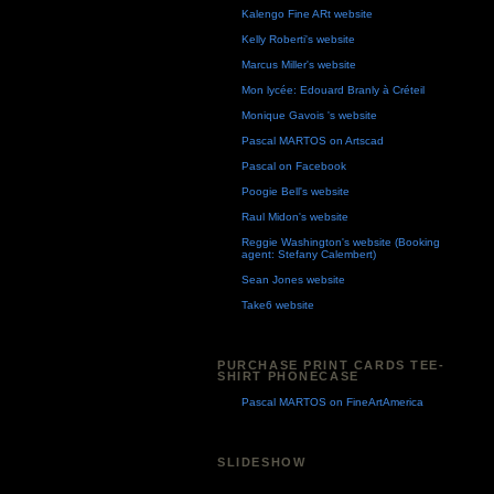
Kalengo Fine ARt website
Kelly Roberti's website
Marcus Miller's website
Mon lycée: Edouard Branly à Créteil
Monique Gavois 's website
Pascal MARTOS on Artscad
Pascal on Facebook
Poogie Bell's website
Raul Midon's website
Reggie Washington's website (Booking
agent: Stefany Calembert)
Sean Jones website
Take6 website
PURCHASE PRINT CARDS TEE-
SHIRT PHONECASE
Pascal MARTOS on FineArtAmerica
SLIDESHOW