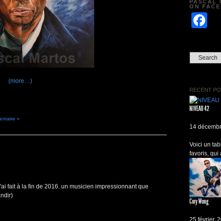
PASCAL 
ON FAC
F
(more…)
RECENT PO
NIVEAU 42
entaire »
14 décembr
Voici un ta
favoris, qui
j'ai fait à la fin de 2016. un musicien impressionnant que
ndir)
Cory Wong
25 février, 