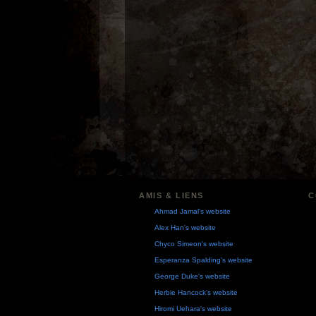
AMIS & LIENS
C
Ahmad Jamal's website
Alex Han's website
Chyco Simeon's website
Esperanza Spalding's website
George Duke's website
Herbie Hancock's website
Hiromi Uehara's website