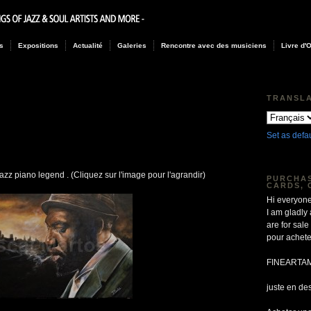
s
Expositions
Actualité
Galeries
Rencontre avec des musiciens
Livre d'
TRANSL
Set as defa
azz piano legend . (Cliquez sur l'image pour l'agrandir)
PURCHAS
CARDS, 
Hi everyone
I am gladly
are for sa
pour achete
FINEARTA
juste en de