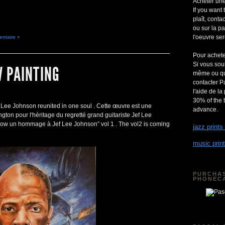
Acheter une
If you want 
plaît, cont
ou sur la p
l'oeuvre ser
entaire »
Pour achete
Si vous so
 PAINTING
même ou quel
contacter P
l'aide de la
30% of the t
 Lee Johnson reunited in one soul
. Cette œuvre est une
advance.
on pour l'héritage du regretté grand guitariste Jef Lee
adow un hommage à Jef Lee Johnson”
vol
1 .
The vol2 is coming
jazz prints
music print
PURCHAS
PHONEC