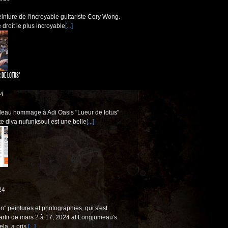
einture de l'incroyable guitariste Cory Wong.
 droit le plus incroyable
[...]
 DE LOTUS"
24
bleau hommage à Adi Oasis "Lueur de lotus"
te diva nufunksoul est une belle
[...]
24
n" peintures et photographies, qui s'est
artir de mars 2 à 17, 2024 at Longjumeau's
la, a pris
[...]