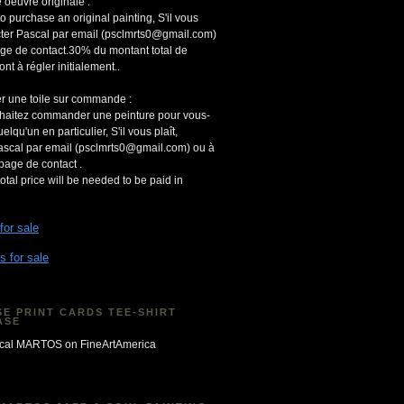
 oeuvre originale :
to purchase an original painting, S'il vous
acter Pascal par email (psclmrts0@gmail.com)
age de contact.30% du montant total de
ont à régler initialement..
r une toile sur commande :
uhaitez commander une peinture pour vous-
qu'un en particulier, S'il vous plaît,
ascal par email (psclmrts0@gmail.com) ou à
 page de contact .
otal price will be needed to be paid in
 for sale
s for sale
E PRINT CARDS TEE-SHIRT
ASE