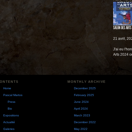
SALON DES ARTS
21 avril, 20
J'ai eu l'ho
Arts 2024 o
ONTENTS
MONTHLY ARCHIVE
Home
December 2025
Pascal Martos
February 2025
Press
June 2024
Bio
April 2024
Expositions
March 2023
Actualité
December 2022
Galeries
May 2022