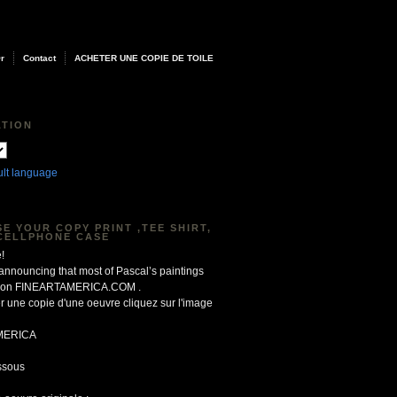
Or
Contact
ACHETER UNE COPIE DE TOILE
ATION
ult language
E YOUR COPY PRINT ,TEE SHIRT,
CELLPHONE CASE
!
 announcing that most of Pascal’s paintings
le on FINEARTAMERICA.COM .
r une copie d'une oeuvre cliquez sur l'image
MERICA
ssous