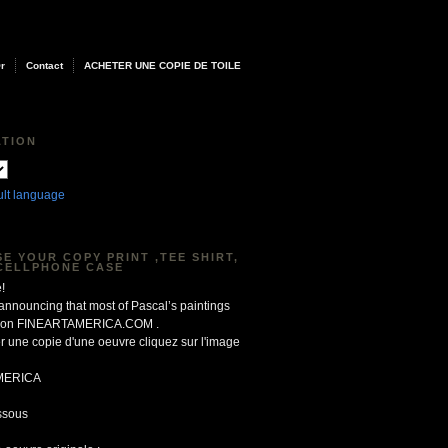
Or
Contact
ACHETER UNE COPIE DE TOILE
ATION
ult language
E YOUR COPY PRINT ,TEE SHIRT,
CELLPHONE CASE
!
 announcing that most of Pascal’s paintings
le on FINEARTAMERICA.COM .
r une copie d'une oeuvre cliquez sur l'image
MERICA
ssous