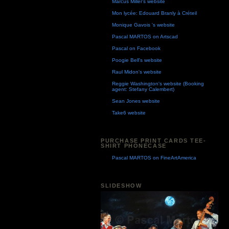
Marcus Miller's website
Mon lycée: Edouard Branly à Créteil
Monique Gavois 's website
Pascal MARTOS on Artscad
Pascal on Facebook
Poogie Bell's website
Raul Midon's website
Reggie Washington's website (Booking
agent: Stefany Calembert)
Sean Jones website
Take6 website
PURCHASE PRINT CARDS TEE-
SHIRT PHONECASE
Pascal MARTOS on FineArtAmerica
SLIDESHOW