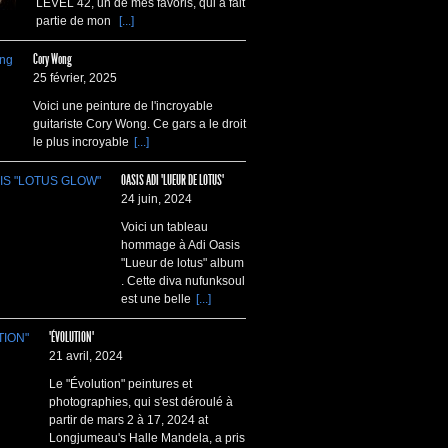
LEVEL 42, un de mes favoris, qui a fait
partie de mon
[...]
Cory Wong
25 février, 2025
Voici une peinture de l'incroyable
guitariste Cory Wong. Ce gars a le droit
le plus incroyable
[...]
OASIS ADI "LUEUR DE LOTUS"
24 juin, 2024
Voici un tableau
hommage à Adi Oasis
"Lueur de lotus" album
. Cette diva nufunksoul
est une belle
[...]
"ÉVOLUTION"
21 avril, 2024
Le "Évolution" peintures et
photographies, qui s'est déroulé à
partir de mars 2 à 17, 2024 at
Longjumeau's Halle Mandela, a pris