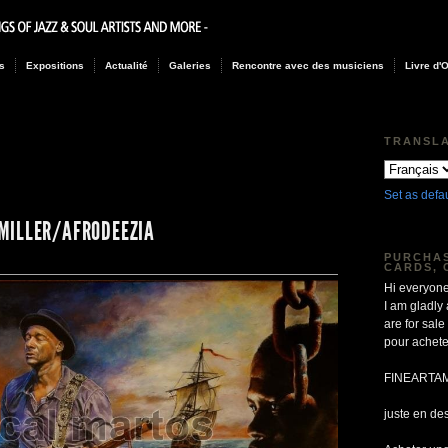
s
Expositions
Actualité
Galeries
Rencontre avec des musiciens
Livre d'
TRANSL
Set as defa
MILLER/AFRODEEZIA
PURCHAS
CARDS, 
Hi everyone
I am gladly
are for sa
pour achete
FINEARTA
juste en de