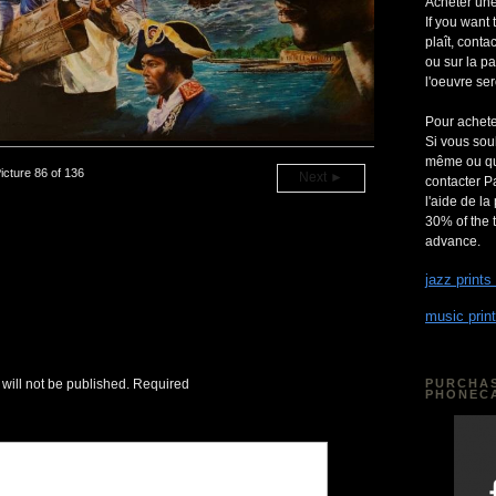
Acheter une
If you want 
plaît, cont
ou sur la p
l'oeuvre ser
Pour achete
Si vous so
même ou quel
icture 86 of 136
Next ►
contacter P
l'aide de la
30% of the t
advance.
jazz prints
music print
will not be published.
Required
PURCHAS
PHONEC