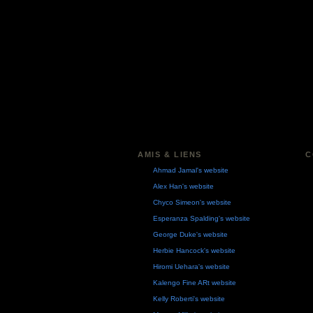
AMIS & LIENS
C
Ahmad Jamal's website
Alex Han's website
Chyco Simeon's website
Esperanza Spalding's website
George Duke's website
Herbie Hancock's website
Hiromi Uehara's website
Kalengo Fine ARt website
Kelly Roberti's website