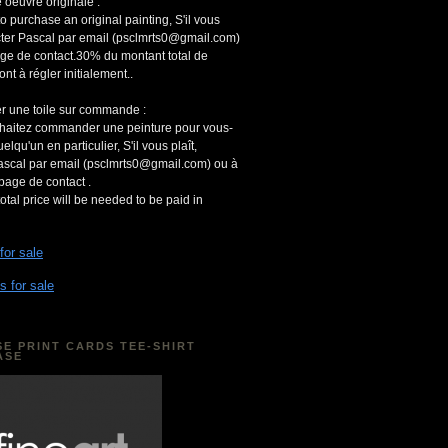
 oeuvre originale :
to purchase an original painting, S'il vous
acter Pascal par email (psclmrts0@gmail.com)
age de contact.30% du montant total de
ont à régler initialement..
r une toile sur commande :
uhaitez commander une peinture pour vous-
qu'un en particulier, S'il vous plaît,
ascal par email (psclmrts0@gmail.com) ou à
 page de contact .
otal price will be needed to be paid in
 for sale
s for sale
E PRINT CARDS TEE-SHIRT
ASE