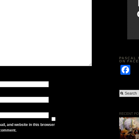
PASCAL 
ON FAC
F
RECENT PO
il, and website in this browser
I comment.